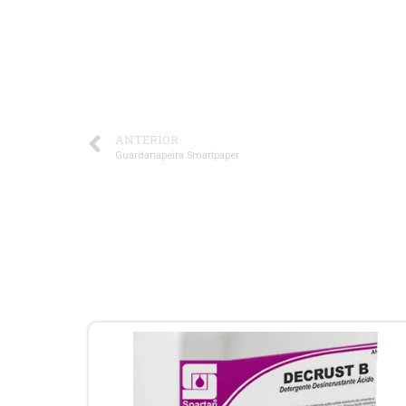
ANTERIOR
Guardanapeira Smartpaper