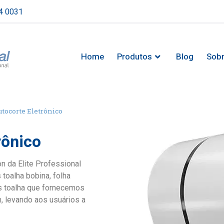
4 0031
Home
Produtos
Blog
Sob
utocorte Eletrônico
rônico
n da Elite Professional
toalha bobina, folha
is toalha que fornecemos
, levando aos usuários a