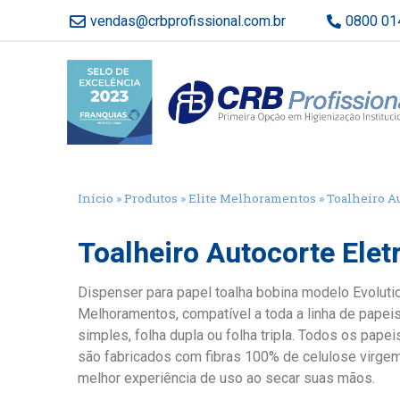
vendas@crbprofissional.com.br
0800 01
Início
»
Produtos
»
Elite Melhoramentos
»
Toalheiro A
Toalheiro Autocorte Elet
Dispenser para papel toalha bobina modelo Evolutio
Melhoramentos, compatível a toda a linha de papeis 
simples, folha dupla ou folha tripla. Todos os pape
são fabricados com fibras 100% de celulose virgem
melhor experiência de uso ao secar suas mãos.