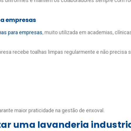
dos uniformes e mantém os colaboradores sempre com ro
ara empresas
lhas para empresas
, muito utilizada em academias, clínic
mpresa recebe toalhas limpas regularmente e não precis
rante maior praticidade na gestão de enxoval.
ar uma lavanderia industri