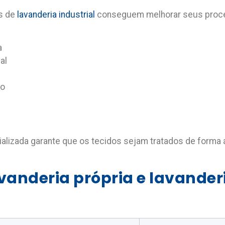
is de
lavanderia industrial
conseguem melhorar seus process
a
al
ão
lizada garante que os tecidos sejam tratados de forma
anderia própria e lavanderi