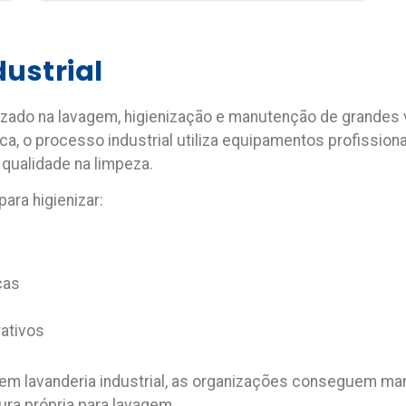
ustrial
izado na lavagem, higienização e manutenção de grandes 
ca, o processo industrial utiliza equipamentos profissio
 qualidade na limpeza.
ara higienizar:
cas
ativos
m lavanderia industrial
, as organizações conseguem man
ura própria para lavagem.