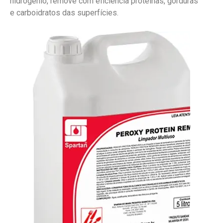
hidrogênio, remove com eficiência proteínas, gorduras
e carboidratos das superfícies.