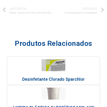
ANTERIOR
PRÓXIMO
Papel Higiênico Folha Simples Elite Linha Plus 8×520
Guardanapeira Smartpaper
Produtos Relacionados
Desinfetante Clorado Sparchlor