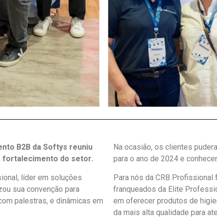
nto B2B da Softys reuniu
Na ocasião, os clientes puder
fortalecimento do setor.
para o ano de 2024 e conhece
ional, líder em soluções
Para nós da CRB Profissional 
izou sua convenção para
franqueados da Elite Profess
com palestras, e dinâmicas em
em oferecer produtos de higie
da mais alta qualidade para 