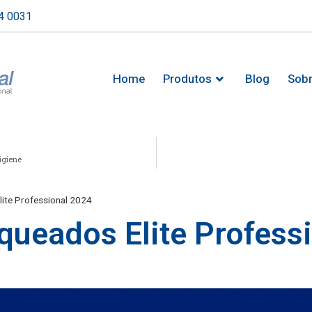
4 0031
Home
Produtos
Blog
Sob
igiene
lite Professional 2024
queados Elite Profess