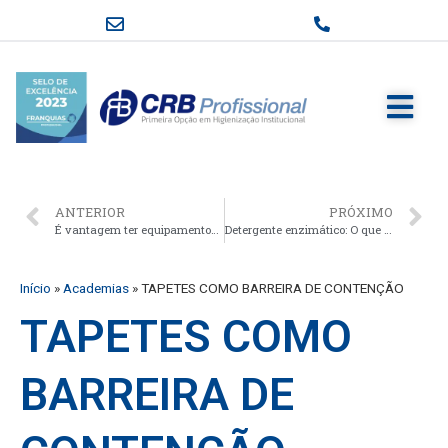
ANTERIOR
PRÓXIMO
É vantagem ter equipamentos em comodato nas empresas?
Detergente enzimático: O que é e para que serve o detergente enzimático
Início
»
Academias
»
TAPETES COMO BARREIRA DE CONTENÇÃO
TAPETES COMO
BARREIRA DE