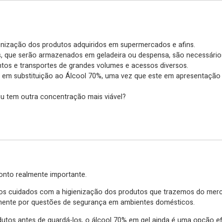
nização dos produtos adquiridos em supermercados e afins.
, que serão armazenados em geladeira ou despensa, são necessários
os e transportes de grandes volumes e acessos diversos.
 em substituição ao Álcool 70%, uma vez que este em apresentação 
ou tem outra concentração mais viável?
ponto realmente importante.
os cuidados com a higienização dos produtos que trazemos do merca
almente por questões de segurança em ambientes domésticos.
utos antes de guardá-los, o álcool 70% em gel ainda é uma opção ef