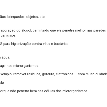
ãos, brinquedos, objetos, etc.
poração do álcool, permitindo que ele penetre melhor nas paredes ce
rganismos.
para higienização contra vírus e bactérias.
 água.
agir nos microrganismos.
emplo, remover resíduos, gordura, eletrônicos — com muito cuidado
le.
porque não penetra bem nas células dos microrganismos.