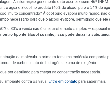
alagem. A informação geralmente está escrita assim: 46º INPM. A
tre água e álcool no produto (46% de álcool puro e 54% de água).
cool muito concentrado? Álcool puro evapora muito rápido, não 
tempo necessário para que o álcool evapore, permitindo que ele
e 60% e 80% à venda não é uma tarefa muito simples — especial
 outro tipo de álcool sozinho, isso pode deixar a substânci
construção da molécula: o primeiro tem uma molécula composta p
tomos de carbono, oito de hidrogênio e uma de oxigênio.
que ser destilado para chegar na concentração necessária.
eu ambiente contra os vírus.
Entre em contato
para saber mais.