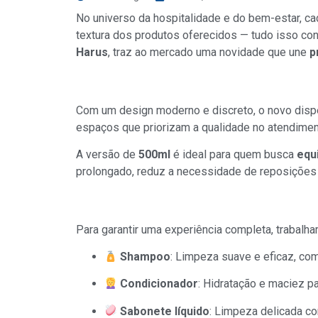
No universo da hospitalidade e do bem-estar, cad
textura dos produtos oferecidos — tudo isso co
Harus
, traz ao mercado uma novidade que une
p
Por que apostar no dispenser de 500m
Com um design moderno e discreto, o novo dispe
espaços que priorizam a qualidade no atendimen
A versão de
500ml
é ideal para quem busca
equ
prolongado, reduz a necessidade de reposições 
Trio essencial: Shampoo, Condicionad
Para garantir uma experiência completa, trabal
Shampoo
: Limpeza suave e eficaz, com
Condicionador
: Hidratação e maciez p
Sabonete líquido
: Limpeza delicada c