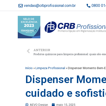
vendas@crbprofissional.com.br
0800 01
ANTERIOR
Início
»
Limpeza Profissional
»
Dispenser Momento Bem-Est
Dispenser Momen
cuidado e sofist
AEVO Design
maio 15, 2025