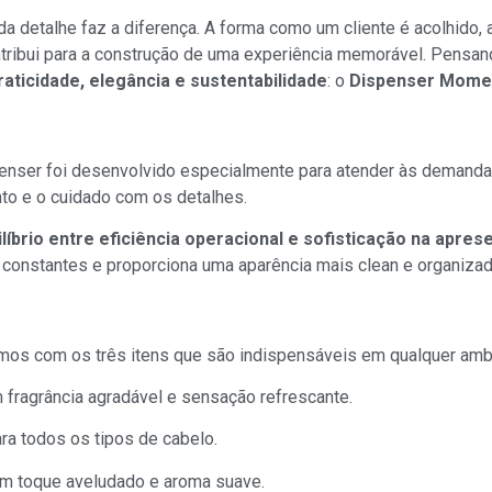
a detalhe faz a diferença. A forma como um cliente é acolhido, a
ntribui para a construção de uma experiência memorável. Pensan
raticidade, elegância e sustentabilidade
: o
Dispenser Momen
l?
nser foi desenvolvido especialmente para atender às demandas 
to e o cuidado com os detalhes.
ilíbrio entre eficiência operacional e sofisticação na apre
constantes e proporciona uma aparência mais clean e organiza
or e Sabonete Líquido
hamos com os três itens que são indispensáveis em qualquer amb
 fragrância agradável e sensação refrescante.
ara todos os tipos de cabelo.
om toque aveludado e aroma suave.