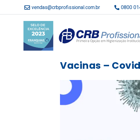
vendas@crbprofissional.com.br
0800 01
Vacinas – Covi